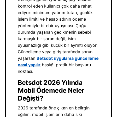
kontrol eden kullanıcı çok daha rahat
ediyor: minimum yatırım tutarı, günlük
işlem limiti ve hesap adının ödeme
yöntemiyle birebir uyuşması. Çoğu
durumda yaşanan gecikmenin sebebi
karmaşık bir sorun değil, isim
uyuşmazlığı gibi küçük bir ayrıntı oluyor.
Güncelleme veya giriş tarafında sorun
yaşarsan
Betsdot uygulama güncelleme
nasıl yapılır
başlığı pratik bir başvuru
noktası.
Betsdot 2026 Yılında
Mobil Ödemede Neler
Değişti?
2026 tarafında öne çıkan en belirgin
eğilim, mobil işlemlerin daha sıkı