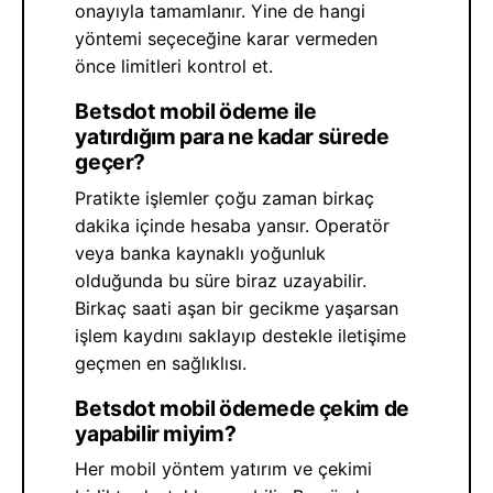
onayıyla tamamlanır. Yine de hangi
yöntemi seçeceğine karar vermeden
önce limitleri kontrol et.
Betsdot mobil ödeme ile
yatırdığım para ne kadar sürede
geçer?
Pratikte işlemler çoğu zaman birkaç
dakika içinde hesaba yansır. Operatör
veya banka kaynaklı yoğunluk
olduğunda bu süre biraz uzayabilir.
Birkaç saati aşan bir gecikme yaşarsan
işlem kaydını saklayıp destekle iletişime
geçmen en sağlıklısı.
Betsdot mobil ödemede çekim de
yapabilir miyim?
Her mobil yöntem yatırım ve çekimi