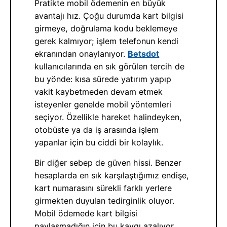
Pratikte mobil ödemenin en büyük
avantajı hız. Çoğu durumda kart bilgisi
girmeye, doğrulama kodu beklemeye
gerek kalmıyor; işlem telefonun kendi
ekranından onaylanıyor.
Betsdot
kullanıcılarında en sık görülen tercih de
bu yönde: kısa sürede yatırım yapıp
vakit kaybetmeden devam etmek
isteyenler genelde mobil yöntemleri
seçiyor. Özellikle hareket halindeyken,
otobüste ya da iş arasında işlem
yapanlar için bu ciddi bir kolaylık.
Bir diğer sebep de güven hissi. Benzer
hesaplarda en sık karşılaştığımız endişe,
kart numarasını sürekli farklı yerlere
girmekten duyulan tedirginlik oluyor.
Mobil ödemede kart bilgisi
paylaşmadığın için bu kaygı azalıyor.