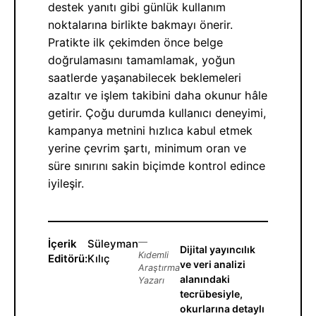
destek yanıtı gibi günlük kullanım
noktalarına birlikte bakmayı önerir.
Pratikte ilk çekimden önce belge
doğrulamasını tamamlamak, yoğun
saatlerde yaşanabilecek beklemeleri
azaltır ve işlem takibini daha okunur hâle
getirir. Çoğu durumda kullanıcı deneyimi,
kampanya metnini hızlıca kabul etmek
yerine çevrim şartı, minimum oran ve
süre sınırını sakin biçimde kontrol edince
iyileşir.
İçerik
Süleyman
—
Dijital yayıncılık
Kıdemli
Editörü:
Kılıç
ve veri analizi
Araştırma
alanındaki
Yazarı
tecrübesiyle,
okurlarına detaylı