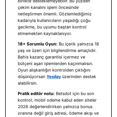
birlikte desteklemeyebilir. Bu yüzden
çekim kanalını işlem öncesinde
netleştirmen önemli. Gözlemlediğimiz
kadarıyla kullanıcıların yaşadığı çoğu
gecikme, bu uyumu baştan kontrol
etmemekten kaynaklanıyor.
18+ Sorumlu Oyun:
Bu içerik yalnızca 18
yaş ve üzeri için bilgilendirme amaçlıdır.
Bahis kazanç garantisi içermez ve
bütçeni aşan işlemlerden kaçınmalısın.
Oyun alışkanlığın kontrolden çıktığını
düşünüyorsan
Yeşilay
üzerinden destek
alabilirsin.
Pratik editör notu:
Betsdot için bu son
kontrol, mobil odeme kabul eden siteler
2026 değerlendirirken yalnızca bonus
oranına değil giriş adresi, ödeme akışı ve