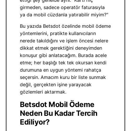
girmeden, sadece operatör faturasıyla
ya da mobil cüzdanla yatırabilir miyim?"
Bu yazıda Betsdot özelinde mobil ödeme
yöntemlerini, pratikte kullanıcıların
nerede takıldığını ve işlem öncesi nelere
dikkat etmek gerektiğini deneyimden
konuşur gibi anlatacağım. Burada acele
etme; her başlığı tek tek okursan kendi
durumuna en uygun yöntemi rahatça
seçersin. Amacım kuru bir liste sunmak
değil, gerçekten işine yarayacak
gözlemleri aktarmak.
Betsdot Mobil Ödeme
Neden Bu Kadar Tercih
Ediliyor?