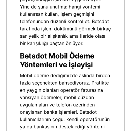
Yine de şunu unutma: hangi yöntemi
kullanırsan kullan, işlem geçmişini
telefonundan düzenli kontrol et. Betsdot
tarafında işlem dökümünü görmek birkaç
saniyelik bir alışkanlık ama ileride olası
bir karışıklığı baştan önlüyor.
Betsdot Mobil Ödeme
Yöntemleri ve İşleyişi
Mobil ödeme dediğimizde aslında birden
fazla seçenekten bahsediyoruz. Pratikte
en yaygın olanları operatör faturasına
yansıyan ödemeler, mobil cüzdan
uygulamaları ve telefon üzerinden
onaylanan banka işlemleri. Betsdot
kullanıcılarının çoğu, kendi operatörünün
ya da bankasının desteklediği yöntemi