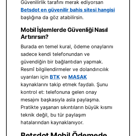
Güvenilirlik tarafını merak ediyorsan
Betsdot en güvenilir bahis sitesi hangisi
başlığına da göz atabilirsin.
Mobil İşlemlerde Güvenliği Nasıl
Artırırsın?
Burada en temel kural, ödeme onaylarını
sadece kendi telefonundan ve
güvendiğin bir bağlantıdan yapmak.
Resmî bilgilendirmeler ve dolandırıcılık
uyarıları için
BTK
ve
MASAK
kaynaklarını takip etmek faydalı. Şunu
kontrol et: telefonuna gelen onay
mesajını başkasıyla asla paylaşma.
Pratikte yaşanan sıkıntıların büyük kısmı
teknik değil, bu tür paylaşım
hatalarından kaynaklanıyor.
Betsdot Mobil Ödemede