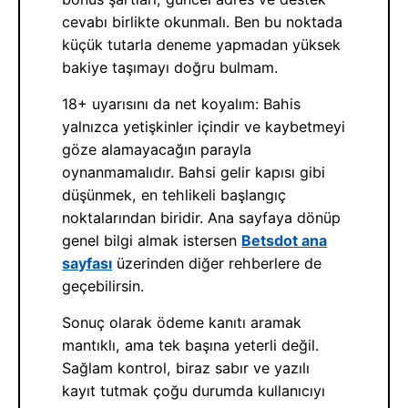
cevabı birlikte okunmalı. Ben bu noktada
küçük tutarla deneme yapmadan yüksek
bakiye taşımayı doğru bulmam.
18+ uyarısını da net koyalım: Bahis
yalnızca yetişkinler içindir ve kaybetmeyi
göze alamayacağın parayla
oynanmamalıdır. Bahsi gelir kapısı gibi
düşünmek, en tehlikeli başlangıç
noktalarından biridir. Ana sayfaya dönüp
genel bilgi almak istersen
Betsdot ana
sayfası
üzerinden diğer rehberlere de
geçebilirsin.
Sonuç olarak ödeme kanıtı aramak
mantıklı, ama tek başına yeterli değil.
Sağlam kontrol, biraz sabır ve yazılı
kayıt tutmak çoğu durumda kullanıcıyı