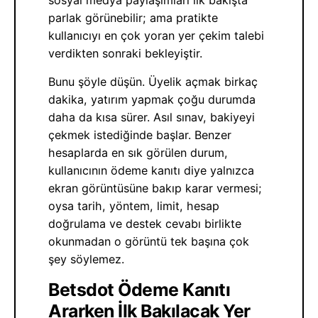
sosyal medya paylaşımları ilk bakışta
parlak görünebilir; ama pratikte
kullanıcıyı en çok yoran yer çekim talebi
verdikten sonraki bekleyiştir.
Bunu şöyle düşün. Üyelik açmak birkaç
dakika, yatırım yapmak çoğu durumda
daha da kısa sürer. Asıl sınav, bakiyeyi
çekmek istediğinde başlar. Benzer
hesaplarda en sık görülen durum,
kullanıcının ödeme kanıtı diye yalnızca
ekran görüntüsüne bakıp karar vermesi;
oysa tarih, yöntem, limit, hesap
doğrulama ve destek cevabı birlikte
okunmadan o görüntü tek başına çok
şey söylemez.
Betsdot Ödeme Kanıtı
Ararken İlk Bakılacak Yer