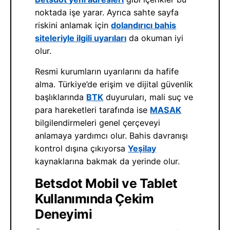
noktada işe yarar. Ayrıca sahte sayfa
riskini anlamak için
dolandırıcı bahis
siteleriyle ilgili uyarıları
da okuman iyi
olur.
Resmi kurumların uyarılarını da hafife
alma. Türkiye’de erişim ve dijital güvenlik
başlıklarında
BTK
duyuruları, mali suç ve
para hareketleri tarafında ise
MASAK
bilgilendirmeleri genel çerçeveyi
anlamaya yardımcı olur. Bahis davranışı
kontrol dışına çıkıyorsa
Yeşilay
kaynaklarına bakmak da yerinde olur.
Betsdot Mobil ve Tablet
Kullanımında Çekim
Deneyimi