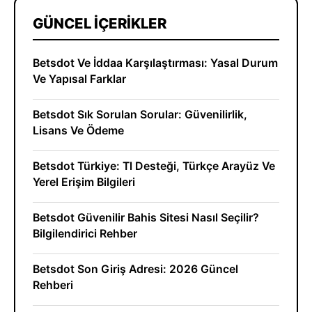
GÜNCEL İÇERIKLER
Betsdot Ve İddaa Karşılaştırması: Yasal Durum
Ve Yapısal Farklar
Betsdot Sık Sorulan Sorular: Güvenilirlik,
Lisans Ve Ödeme
Betsdot Türkiye: Tl Desteği, Türkçe Arayüz Ve
Yerel Erişim Bilgileri
Betsdot Güvenilir Bahis Sitesi Nasıl Seçilir?
Bilgilendirici Rehber
Betsdot Son Giriş Adresi: 2026 Güncel
Rehberi