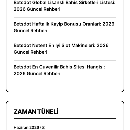
Betsdot Global Lisansli Bahis Sirketleri Listesi:
2026 Güncel Rehberi
Betsdot Haftalik Kayip Bonusu Oranlari: 2026
Güncel Rehberi
Betsdot Netent En Iyi Slot Makineleri: 2026
Güncel Rehberi
Betsdot En Guvenilir Bahis Sitesi Hangisi:
2026 Güncel Rehberi
ZAMAN TÜNELI
Haziran 2026 (5)