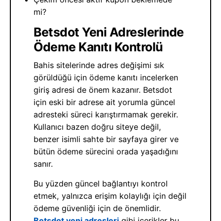
mi?
Betsdot Yeni Adreslerinde
Ödeme Kanıtı Kontrolü
Bahis sitelerinde adres değişimi sık
görüldüğü için ödeme kanıtı incelerken
giriş adresi de önem kazanır. Betsdot
için eski bir adrese ait yorumla güncel
adresteki süreci karıştırmamak gerekir.
Kullanıcı bazen doğru siteye değil,
benzer isimli sahte bir sayfaya girer ve
bütün ödeme sürecini orada yaşadığını
sanır.
Bu yüzden güncel bağlantıyı kontrol
etmek, yalnızca erişim kolaylığı için değil
ödeme güvenliği için de önemlidir.
Betsdot yeni adresleri
gibi içerikler bu