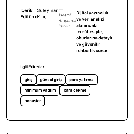
İçerik
Süleyman
—
Dijital yayıncılık
Kıdemli
Editörü:
Kılıç
ve veri analizi
Araştırma
alanındaki
Yazarı
tecrübesiyle,
okurlarına detaylı
ve güvenilir
rehberlik sunar.
İlgili Etiketler:
giriş
güncel giriş
para yatırma
minimum yatırım
para çekme
bonuslar