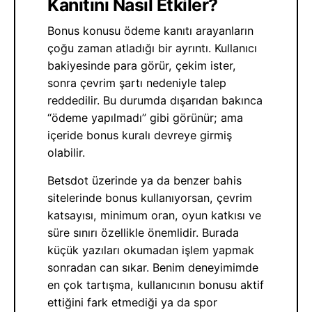
Kanıtını Nasıl Etkiler?
Bonus konusu ödeme kanıtı arayanların
çoğu zaman atladığı bir ayrıntı. Kullanıcı
bakiyesinde para görür, çekim ister,
sonra çevrim şartı nedeniyle talep
reddedilir. Bu durumda dışarıdan bakınca
“ödeme yapılmadı” gibi görünür; ama
içeride bonus kuralı devreye girmiş
olabilir.
Betsdot üzerinde ya da benzer bahis
sitelerinde bonus kullanıyorsan, çevrim
katsayısı, minimum oran, oyun katkısı ve
süre sınırı özellikle önemlidir. Burada
küçük yazıları okumadan işlem yapmak
sonradan can sıkar. Benim deneyimimde
en çok tartışma, kullanıcının bonusu aktif
ettiğini fark etmediği ya da spor