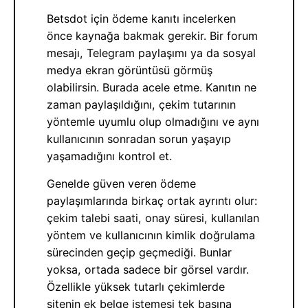
Betsdot için ödeme kanıtı incelerken
önce kaynağa bakmak gerekir. Bir forum
mesajı, Telegram paylaşımı ya da sosyal
medya ekran görüntüsü görmüş
olabilirsin. Burada acele etme. Kanıtın ne
zaman paylaşıldığını, çekim tutarının
yöntemle uyumlu olup olmadığını ve aynı
kullanıcının sonradan sorun yaşayıp
yaşamadığını kontrol et.
Genelde güven veren ödeme
paylaşımlarında birkaç ortak ayrıntı olur:
çekim talebi saati, onay süresi, kullanılan
yöntem ve kullanıcının kimlik doğrulama
sürecinden geçip geçmediği. Bunlar
yoksa, ortada sadece bir görsel vardır.
Özellikle yüksek tutarlı çekimlerde
sitenin ek belge istemesi tek başına