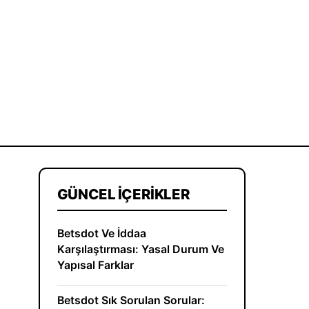
GÜNCEL İÇERIKLER
Betsdot Ve İddaa
Karşılaştırması: Yasal Durum Ve
Yapısal Farklar
Betsdot Sık Sorulan Sorular: