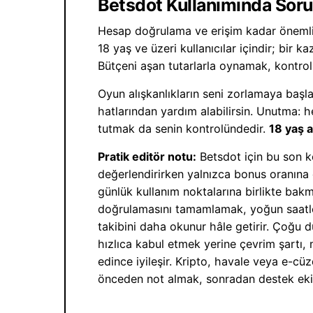
Betsdot Kullanımında Sor
Hesap doğrulama ve erişim kadar önemli 
18 yaş ve üzeri kullanıcılar içindir; bir k
Bütçeni aşan tutarlarla oynamak, kontrol 
Oyun alışkanlıkların seni zorlamaya başl
hatlarından yardım alabilirsin. Unutma:
tutmak da senin kontrolündedir.
18 yaş a
Pratik editör notu:
Betsdot için bu son k
değerlendirirken yalnızca bonus oranına d
günlük kullanım noktalarına birlikte bakm
doğrulamasını tamamlamak, yoğun saatle
takibini daha okunur hâle getirir. Çoğu
hızlıca kabul etmek yerine çevrim şartı,
edince iyileşir. Kripto, havale veya e-cüz
önceden not almak, sonradan destek ekibi