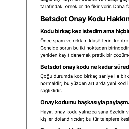
tarafındaki örnekler de fikir verir. Daha 
Betsdot Onay Kodu Hakkınd
Kodu birkaç kez istedim ama hiçbi
Önce spam ve reklam klasörlerini kontrol
Genelde sorun bu iki noktadan birindedir
yeniden kayıt denemek pratik bir çözüm
Betsdot onay kodu ne kadar süred
Çoğu durumda kod birkaç saniye ile bir
normaldir; bu yüzden art arda yeni kod 
sağlıklıdır.
Onay kodumu başkasıyla paylaşm
Hayır, onay kodu yalnızca sana özeldir v
kişiler dolandırıcıdır; bu tür taleplere kes