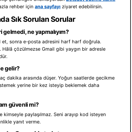
fazla rehber için
ana sayfayı
ziyaret edebilirsin.
a Sık Sorulan Sorular
ri gelmedi, ne yapmalıyım?
 et, sonra e-posta adresini harf harf doğrula.
. Hâlâ çözülmezse Gmail gibi yaygın bir adresle
dür.
e gelir?
kaç dakika arasında düşer. Yoğun saatlerde gecikme
istemek yerine bir kez isteyip beklemek daha
am güvenli mi?
e kimseyle paylaşılmaz. Seni arayıp kod isteyen
inlikle yanıt verme.