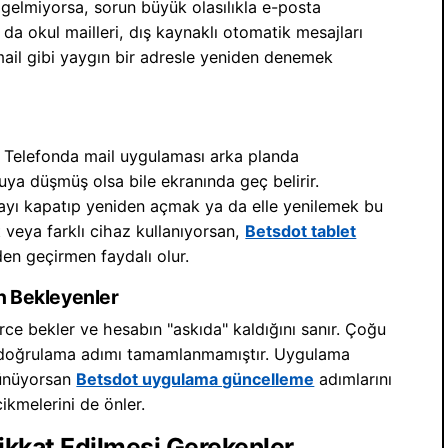
gelmiyorsa, sorun büyük olasılıkla e-posta
 da okul mailleri, dış kaynaklı otomatik mesajları
ail gibi yaygın bir adresle yeniden denemek
r. Telefonda mail uygulaması arka planda
a düşmüş olsa bile ekranında geç belirir.
yı kapatıp yeniden açmak ya da elle yenilemek bu
 veya farklı cihaz kullanıyorsan,
Betsdot tablet
den geçirmen faydalı olur.
 Bekleyenler
rce bekler ve hesabın "askıda" kaldığını sanır. Çoğu
 doğrulama adımı tamamlanmamıştır. Uygulama
şünüyorsan
Betsdot uygulama güncelleme
adımlarını
kmelerini de önler.
kkat Edilmesi Gerekenler