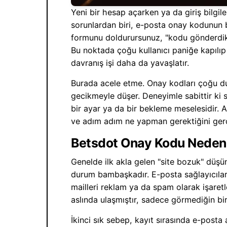
Yeni bir hesap açarken ya da giriş bilgiler
sorunlardan biri, e-posta onay kodunun b
formunu doldurursunuz, "kodu gönderdik"
Bu noktada çoğu kullanıcı paniğe kapılıp
davranış işi daha da yavaşlatır.
Burada acele etme. Onay kodları çoğu du
gecikmeyle düşer. Deneyimle sabittir ki 
bir ayar ya da bir bekleme meselesidir.
ve adım adım ne yapman gerektiğini gerç
Betsdot Onay Kodu Neden
Genelde ilk akla gelen "site bozuk" düşü
durum bambaşkadır. E-posta sağlayıcıların
mailleri reklam ya da spam olarak işaret
aslında ulaşmıştır, sadece görmediğin bir
İkinci sık sebep, kayıt sırasında e-posta a