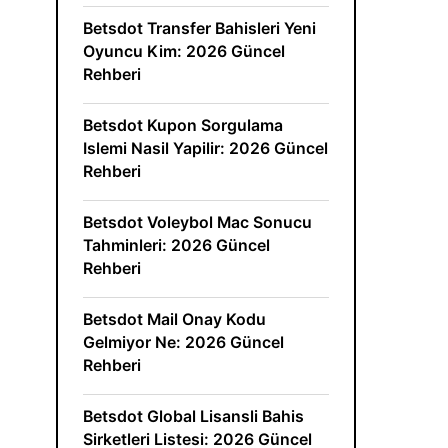
Betsdot Transfer Bahisleri Yeni
Oyuncu Kim: 2026 Güncel
Rehberi
Betsdot Kupon Sorgulama
Islemi Nasil Yapilir: 2026 Güncel
Rehberi
Betsdot Voleybol Mac Sonucu
Tahminleri: 2026 Güncel
Rehberi
Betsdot Mail Onay Kodu
Gelmiyor Ne: 2026 Güncel
Rehberi
Betsdot Global Lisansli Bahis
Sirketleri Listesi: 2026 Güncel