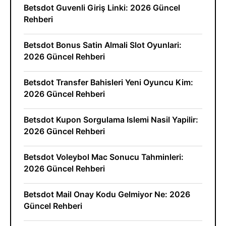
Betsdot Guvenli Giriş Linki: 2026 Güncel
Rehberi
Betsdot Bonus Satin Almali Slot Oyunlari:
2026 Güncel Rehberi
Betsdot Transfer Bahisleri Yeni Oyuncu Kim:
2026 Güncel Rehberi
Betsdot Kupon Sorgulama Islemi Nasil Yapilir:
2026 Güncel Rehberi
Betsdot Voleybol Mac Sonucu Tahminleri:
2026 Güncel Rehberi
Betsdot Mail Onay Kodu Gelmiyor Ne: 2026
Güncel Rehberi