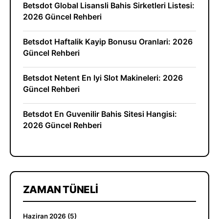
Betsdot Global Lisansli Bahis Sirketleri Listesi:
2026 Güncel Rehberi
Betsdot Haftalik Kayip Bonusu Oranlari: 2026
Güncel Rehberi
Betsdot Netent En Iyi Slot Makineleri: 2026
Güncel Rehberi
Betsdot En Guvenilir Bahis Sitesi Hangisi:
2026 Güncel Rehberi
ZAMAN TÜNELI
Haziran 2026 (5)