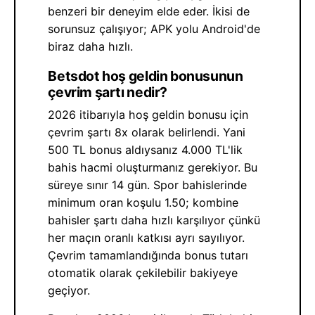
benzeri bir deneyim elde eder. İkisi de
sorunsuz çalışıyor; APK yolu Android'de
biraz daha hızlı.
Betsdot hoş geldin bonusunun
çevrim şartı nedir?
2026 itibarıyla hoş geldin bonusu için
çevrim şartı 8x olarak belirlendi. Yani
500 TL bonus aldıysanız 4.000 TL'lik
bahis hacmi oluşturmanız gerekiyor. Bu
süreye sınır 14 gün. Spor bahislerinde
minimum oran koşulu 1.50; kombine
bahisler şartı daha hızlı karşılıyor çünkü
her maçın oranlı katkısı ayrı sayılıyor.
Çevrim tamamlandığında bonus tutarı
otomatik olarak çekilebilir bakiyeye
geçiyor.