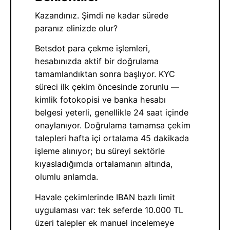
Kazandınız. Şimdi ne kadar sürede
paranız elinizde olur?
Betsdot para çekme işlemleri,
hesabınızda aktif bir doğrulama
tamamlandıktan sonra başlıyor. KYC
süreci ilk çekim öncesinde zorunlu —
kimlik fotokopisi ve banka hesabı
belgesi yeterli, genellikle 24 saat içinde
onaylanıyor. Doğrulama tamamsa çekim
talepleri hafta içi ortalama 45 dakikada
işleme alınıyor; bu süreyi sektörle
kıyasladığımda ortalamanın altında,
olumlu anlamda.
Havale çekimlerinde IBAN bazlı limit
uygulaması var: tek seferde 10.000 TL
üzeri talepler ek manuel incelemeye