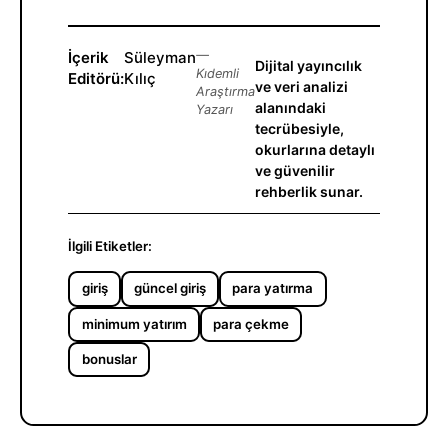
İçerik
Süleyman
—
Dijital yayıncılık
Kıdemli
Editörü:
Kılıç
ve veri analizi
Araştırma
alanındaki
Yazarı
tecrübesiyle,
okurlarına detaylı
ve güvenilir
rehberlik sunar.
İlgili Etiketler:
giriş
güncel giriş
para yatırma
minimum yatırım
para çekme
bonuslar