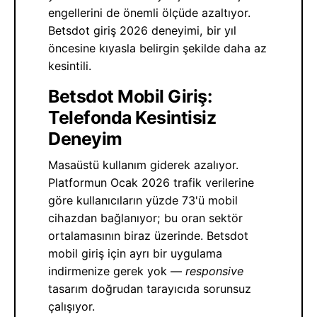
engellerini de önemli ölçüde azaltıyor.
Betsdot giriş 2026 deneyimi, bir yıl
öncesine kıyasla belirgin şekilde daha az
kesintili.
Betsdot Mobil Giriş:
Telefonda Kesintisiz
Deneyim
Masaüstü kullanım giderek azalıyor.
Platformun Ocak 2026 trafik verilerine
göre kullanıcıların yüzde 73'ü mobil
cihazdan bağlanıyor; bu oran sektör
ortalamasının biraz üzerinde. Betsdot
mobil giriş için ayrı bir uygulama
indirmenize gerek yok —
responsive
tasarım doğrudan tarayıcıda sorunsuz
çalışıyor.