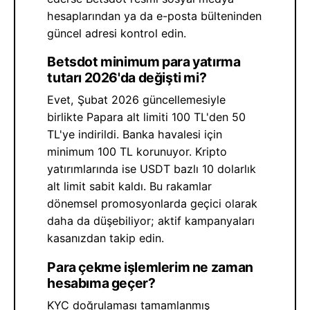
hesaplarından ya da e-posta bülteninden
güncel adresi kontrol edin.
Betsdot minimum para yatırma
tutarı 2026'da değişti mi?
Evet, Şubat 2026 güncellemesiyle
birlikte Papara alt limiti 100 TL'den 50
TL'ye indirildi. Banka havalesi için
minimum 100 TL korunuyor. Kripto
yatırımlarında ise USDT bazlı 10 dolarlık
alt limit sabit kaldı. Bu rakamlar
dönemsel promosyonlarda geçici olarak
daha da düşebiliyor; aktif kampanyaları
kasanızdan takip edin.
Para çekme işlemlerim ne zaman
hesabıma geçer?
KYC doğrulaması tamamlanmış